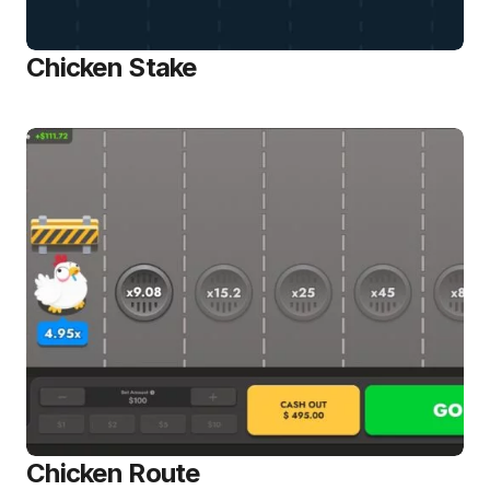
Chicken Stake
Chicken Route