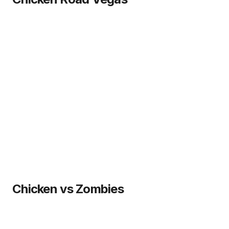
Chicken vs Zombies