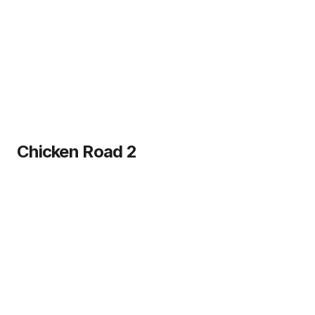
Chicken Road 2